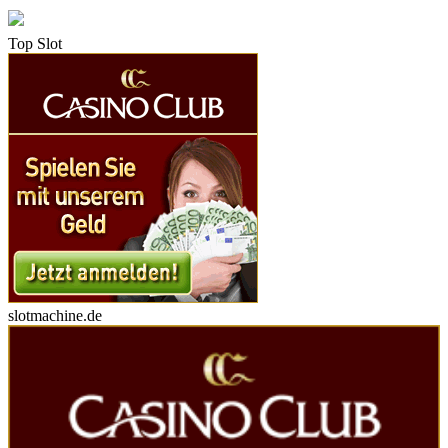
Top Slot
slotmachine.de