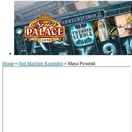
Home
»
Slot Machine Kostenlos
» Maya Pyramid