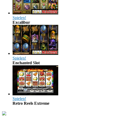
Spielen!
Excalibur
Spielen!
Enchanted Slot
Spielen!
Retro Reels Extreme