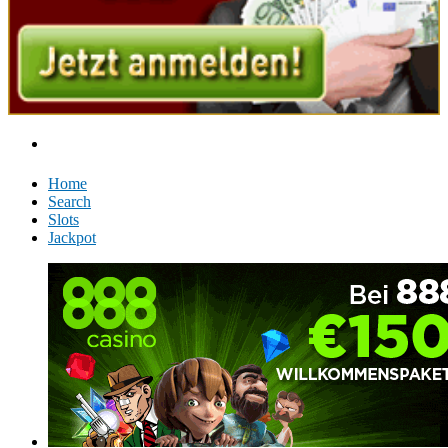
Home
Search
Slots
Jackpot