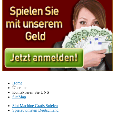
Home
Über uns
Kontaktieren Sie UNS
SiteMap
Slot Machine Gratis Spielen
Spielautomaten Deutschland