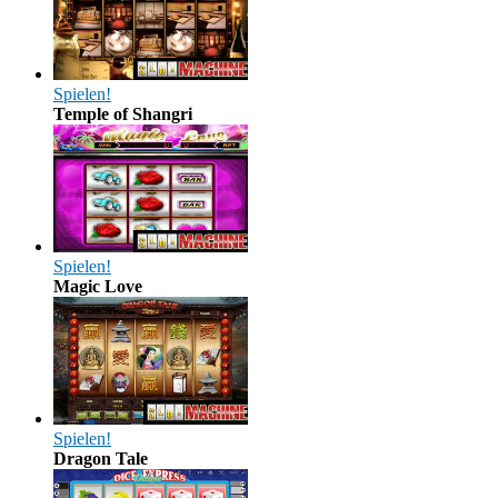
Spielen!
Temple of Shangri
Spielen!
Magic Love
Spielen!
Dragon Tale