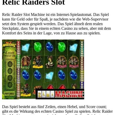
Relic Raiders Slot
Relic Raider Slot Machine ist ein Internet-Spielautomat. Das Spiel
kann für Geld oder für Spaß, je nachdem wie die Web-Supervisor
setzt den System gespielt werden. Das Spiel ähnelt dem realen
Steckplatz, dass Sie in einem echten Casino zu sehen, aber mit dem
Komfort des Seins in der Lage, von zu Hause aus zu spielen.
Das Spiel besteht aus fünf Zeilen, einen Hebel, und Score count;
gibt es die Wirkung des echten Casino Spiel zu spielen. Relic Raider