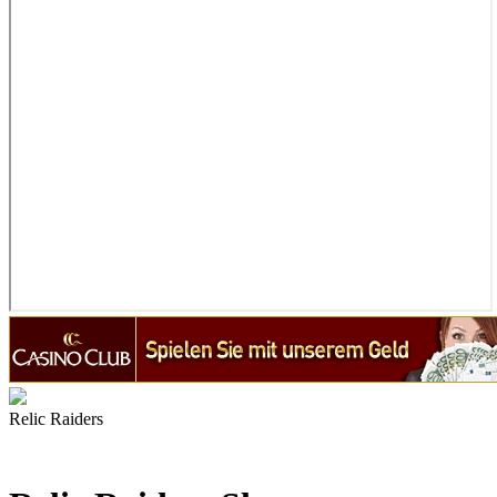
Relic Raiders