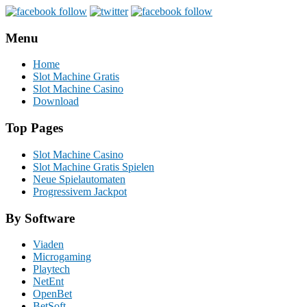
Menu
Home
Slot Machine Gratis
Slot Machine Casino
Download
Top Pages
Slot Machine Casino
Slot Machine Gratis Spielen
Neue Spielautomaten
Progressivem Jackpot
By Software
Viaden
Microgaming
Playtech
NetEnt
OpenBet
BetSoft