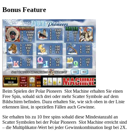
Bonus Feature
Beim Spielen der Polar Pioneers Slot Machine erhalten Sie einen
Free Spin, sobald sich drei oder mehr Scatter Symbole auf dem
Bildschirm befinden. Dazu erhalten Sie, wie sich oben in der Liste
erkennen lässt, in speziellen Fällen auch Gewinne.
Sie erhalten bis zu 10 free spins sobald diese Mindestanzahl an
Scatter Symbolen bei der Polar Pioneers Slot Machine erreicht sind
– die Multiplikator-Wert bei jeder Gewinnkombination liegt bei 2X.