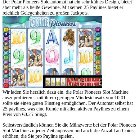
Der Polar Pioneers Spielautomat hat ein sehr kühles Design, bietet
aber mehr als heiße Gewinne. Mit seinen 25 Paylines bietet er
reichlich Gelegenheiten zu großen Jackpots.
Wir laden Sie herzlich dazu ein, die Polar Pioneers Slot Machine
auszuprobieren – mit ihrem geringen Mindesteinsatz von €0.01
sollte sie einen guten Einstieg ermöglichen. Der Automat selbst hat
25 paylines, was eine Runde mit allen aktiven Paylines zu einem
Preis von €0.25 bringt.
Selbstverständlich können Sie die Münzwerte bei der Polar Pioneers
Slot Machine zu jeder Zeit anpassen und auch die Anzahl an Coins
erhöhen, die Sie pro Payline spielen.