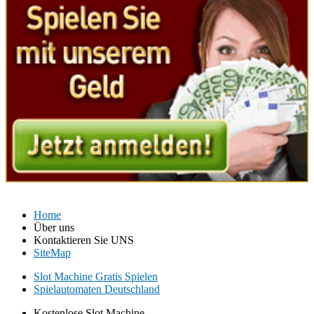
Home
Über uns
Kontaktieren Sie UNS
SiteMap
Slot Machine Gratis Spielen
Spielautomaten Deutschland
Kostenlose Slot Machine