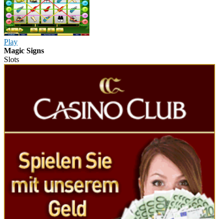
Play
Magic Signs
Slots