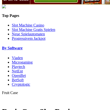
Top Pages
Slot Machine Casino
Slot Machine Gratis Spielen
Neue Spielautomaten
Progressivem Jackpot
By Software
Viaden
Microgaming
Playtech
NetEnt
OpenBet
BetSoft
Cryptologic
Fruit Case