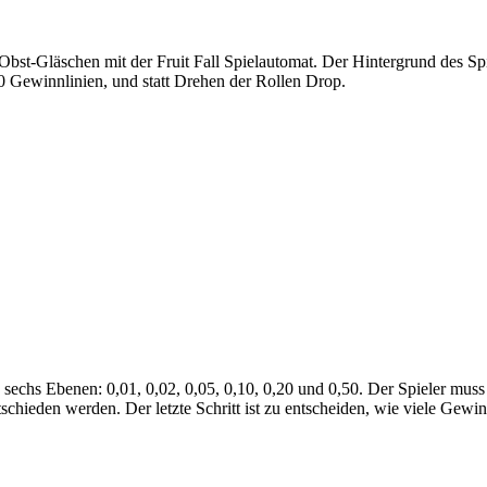
st-Gläschen mit der Fruit Fall Spielautomat. Der Hintergrund des Spie
 20 Gewinnlinien, und statt Drehen der Rollen Drop.
sechs Ebenen: 0,01, 0,02, 0,05, 0,10, 0,20 und 0,50. Der Spieler mus
chieden werden. Der letzte Schritt ist zu entscheiden, wie viele Gewin