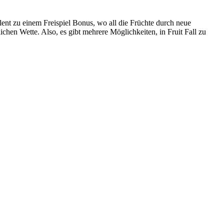
lent zu einem Freispiel Bonus, wo all die Früchte durch neue
ichen Wette. Also, es gibt mehrere Möglichkeiten, in Fruit Fall zu