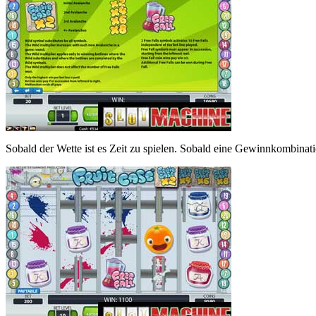
Sobald der Wette ist es Zeit zu spielen. Sobald eine Gewinnkombinatio