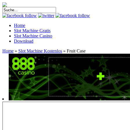
Home
Slot Machine Gratis
Slot Machine Casino
Download
Home
»
Slot Machine Kostenlos
» Fruit Case