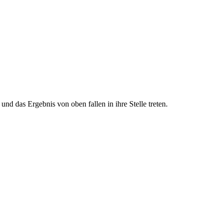
nd das Ergebnis von oben fallen in ihre Stelle treten.