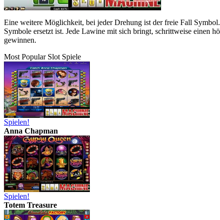
Eine weitere Möglichkeit, bei jeder Drehung ist der freie Fall Symbo
Symbole ersetzt ist. Jede Lawine mit sich bringt, schrittweise einen h
gewinnen.
Most Popular Slot Spiele
Spielen!
Anna Chapman
Spielen!
Totem Treasure