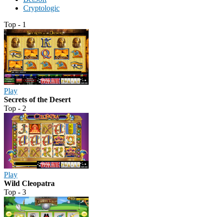
Cryptologic
Top - 1
Play
Secrets of the Desert
Top - 2
Play
Wild Cleopatra
Top - 3