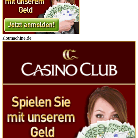
slotmachine.de