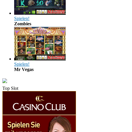
Spielen!
Zombies
Spielen!
Mr Vegas
Top Slot