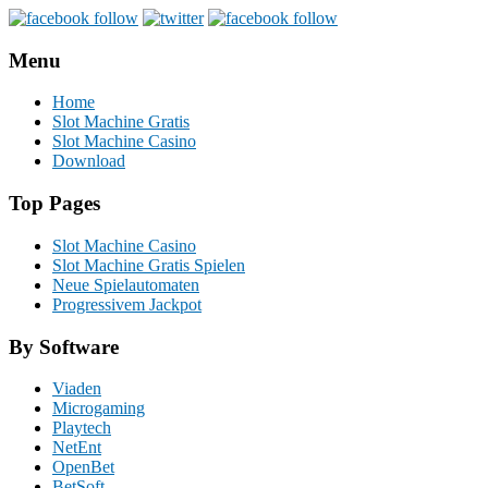
Menu
Home
Slot Machine Gratis
Slot Machine Casino
Download
Top Pages
Slot Machine Casino
Slot Machine Gratis Spielen
Neue Spielautomaten
Progressivem Jackpot
By Software
Viaden
Microgaming
Playtech
NetEnt
OpenBet
BetSoft