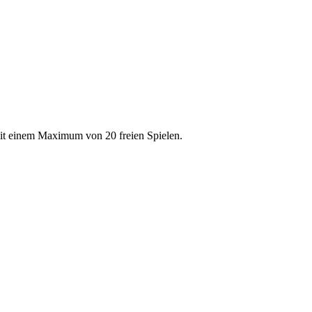
 mit einem Maximum von 20 freien Spielen.