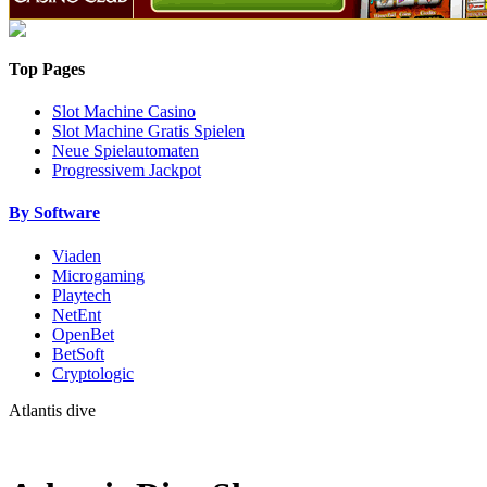
Top Pages
Slot Machine Casino
Slot Machine Gratis Spielen
Neue Spielautomaten
Progressivem Jackpot
By Software
Viaden
Microgaming
Playtech
NetEnt
OpenBet
BetSoft
Cryptologic
Atlantis dive