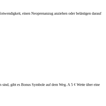
e Notwendigkeit, einen Neoprenanzug anziehen oder belästigen darauf
en sind, gibt es Bonus Symbole auf dem Weg. A 5 ¢ Wette über eine