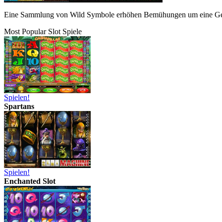
Eine Sammlung von Wild Symbole erhöhen Bemühungen um eine Gewi
Most Popular Slot Spiele
Spielen!
Spartans
Spielen!
Enchanted Slot