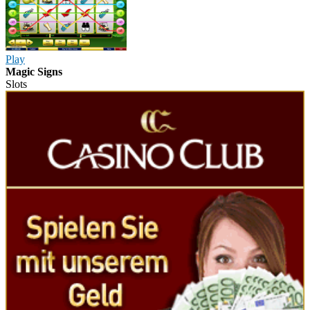
Play
Magic Signs
Slots