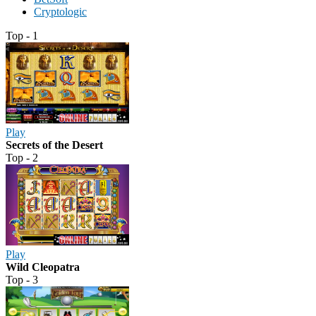
Cryptologic
Top - 1
Play
Secrets of the Desert
Top - 2
Play
Wild Cleopatra
Top - 3