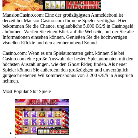
MansionCasino.com: Eine der großzügigsten Anmeldeboni ist
derzeit bei MansionCasino.com für neue Spieler verfügbar. Hier
bekommen Sie die Chance, unglaubliche 5.000 €/£/$ in Casinogeld
abräumen. Werfen Sie einen Blick auf die Webseite, auf der Sie alle
Informationen einsehen können. Genießen Sie die hochwertigen
visuellen Effekte und den atemberaubend Sound.
Casino.com: Wenn es um Spielautomaten geht, können Sie bei
Casino.com eine große Auswahl der besten Spielautomaten mit den
höchsten Auszahlungen, wie den Ghost Rider, finden. Als neuer
Spieler können Sie außerdem den großzügigen und unverzüglich
gutgeschriebenen Willkommensbonus von 3.200 €/£/$ in Anspruch
nehmen.
Most Popular Slot Spiele