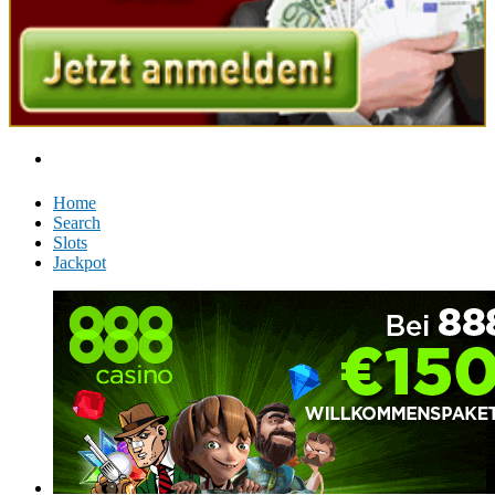
Home
Search
Slots
Jackpot