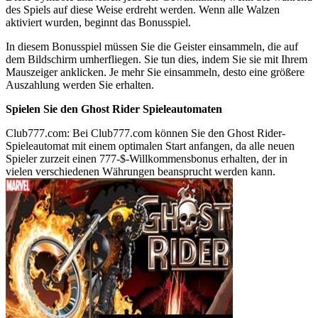
des Spiels auf diese Weise erdreht werden. Wenn alle Walzen
aktiviert wurden, beginnt das Bonusspiel.
In diesem Bonusspiel müssen Sie die Geister einsammeln, die auf
dem Bildschirm umherfliegen. Sie tun dies, indem Sie sie mit Ihrem
Mauszeiger anklicken. Je mehr Sie einsammeln, desto eine größere
Auszahlung werden Sie erhalten.
Spielen Sie den Ghost Rider Spieleautomaten
Club777.com: Bei Club777.com können Sie den Ghost Rider-
Spieleautomat mit einem optimalen Start anfangen, da alle neuen
Spieler zurzeit einen 777-$-Willkommensbonus erhalten, der in
vielen verschiedenen Währungen beansprucht werden kann.